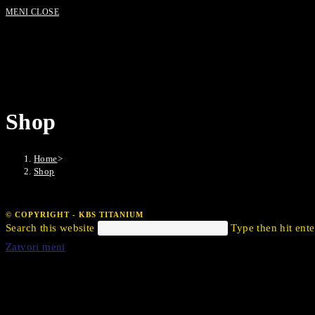
MENI
CLOSE
Shop
Home
>
Shop
© COPYRIGHT - KBS TITANIUM
Search this website
Type then hit ente
Zatvori meni