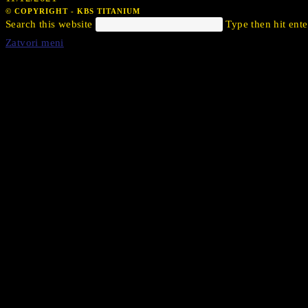
© COPYRIGHT - KBS TITANIUM
Search this website
Type then hit ente
Zatvori meni