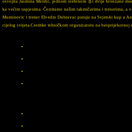
osvojila Jasmina Merdić, jednom srebrnom 🥈i dvije bronzane med
ka većim uspjesima. Čestitamo našim takmičarima i trenerima, a v
Muminovic i trener Elvedin Dubravac putuju na Svjetski kup u Ant
cijelog svijeta.Cestitke tehničkom organizatoru na besprijekornoj 