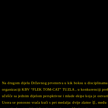
Na drugom dijelu Državnog prvenstva u kik boksu u disciplinama
organizaciji KBV “FLEK TOM-CAT” TUZLA , u konkurenciji preko 3
učešće sa jednim dijelom perspktivne i mlade ekipe koja je ostvar
Usora se ponosno vraća kući s pet medalja: dvije zlatne 🥇, među k